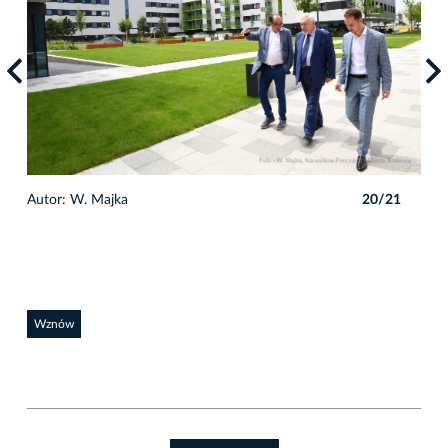
1
Autor: W. Majka
20/21
Auto
Wznów