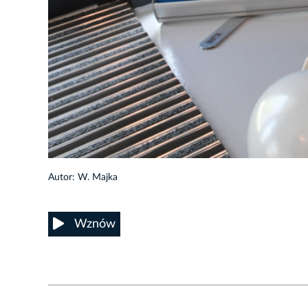
15/21
Autor: W. Majka
Wznów