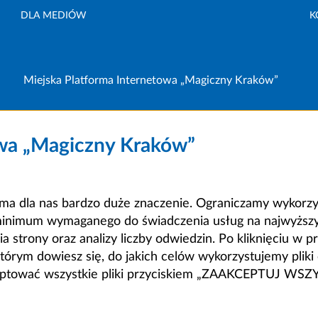
DLA MEDIÓW
K
Miejska Platforma Internetowa „Magiczny Kraków”
owa „Magiczny Kraków”
a dla nas bardzo duże znaczenie. Ograniczamy wykorzyst
minimum wymaganego do świadczenia usług na najwyższym
strony oraz analizy liczby odwiedzin. Po kliknięciu w pr
m dowiesz się, do jakich celów wykorzystujemy pliki c
ceptować wszystkie pliki przyciskiem „ZAAKCEPTUJ WS