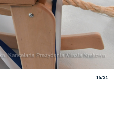
16/21
Autor: W. 