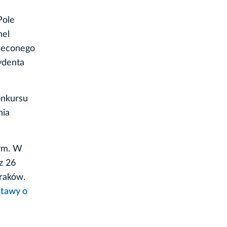
Pole
nel
leconego
ydenta
onkursu
nia
wym. W
z 26
Kraków.
stawy o
h