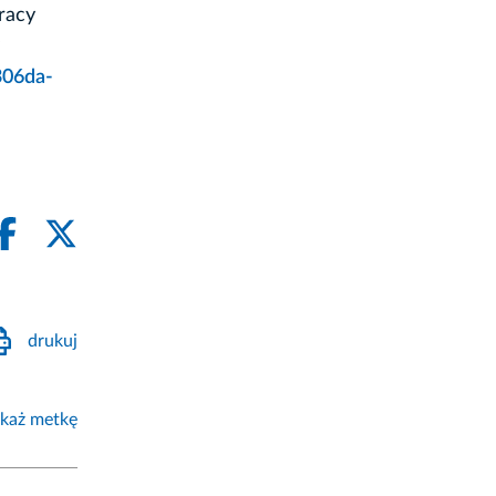
racy
306da-
drukuj
każ metkę