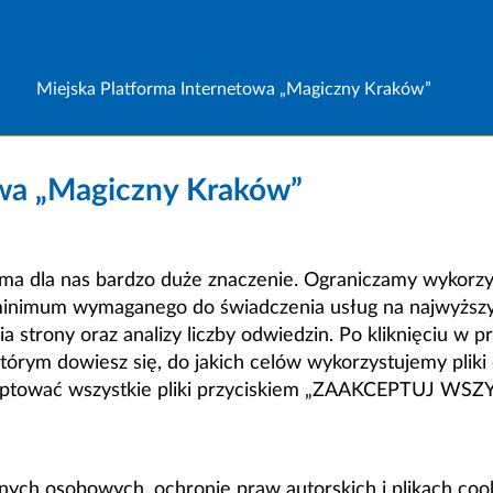
Miejska Platforma Internetowa „Magiczny Kraków”
owa „Magiczny Kraków”
a dla nas bardzo duże znaczenie. Ograniczamy wykorzyst
minimum wymaganego do świadczenia usług na najwyższym
strony oraz analizy liczby odwiedzin. Po kliknięciu w pr
m dowiesz się, do jakich celów wykorzystujemy pliki c
ceptować wszystkie pliki przyciskiem „ZAAKCEPTUJ WS
anych osobowych, ochronie praw autorskich i plikach coo