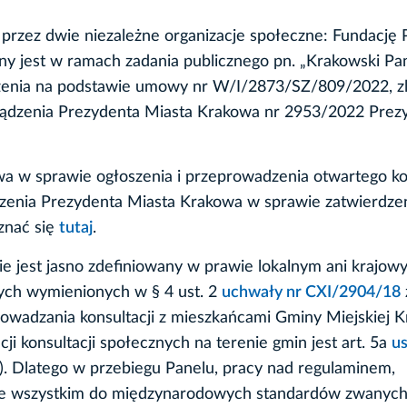
 przez dwie niezależne organizacje społeczne: Fundację 
y jest w ramach zadania publicznego pn. „Krakowski Pa
zenia na podstawie umowy nr W/I/2873/SZ/809/2022, z
ządzenia Prezydenta Miasta Krakowa nr 2953/2022 Prez
wa w sprawie ogłoszenia i przeprowadzenia otwartego k
ądzenia Prezydenta Miasta Krakowa w sprawie zatwierdze
znać się
tutaj
.
ie jest jasno zdefiniowany w prawie lokalnym ani krajo
nych wymienionych w § 4 ust. 2
uchwały nr CXI/2904/18
rowadzania konsultacji z mieszkańcami Gminy Miejskiej 
i konsultacji społecznych na terenie gmin jest art. 5a
u
9). Dlatego w przebiegu Panelu, pracy nad regulaminem,
ede wszystkim do międzynarodowych standardów zwanyc