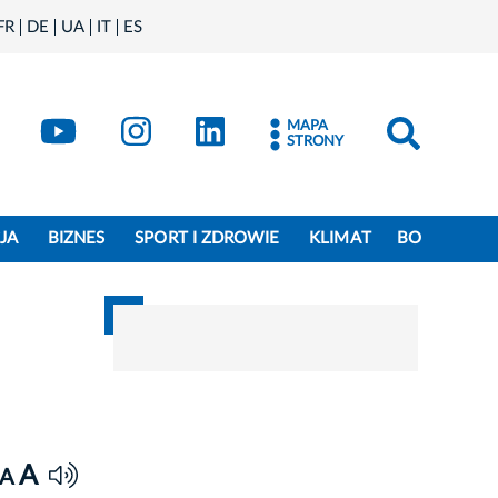
FR
DE
UA
IT
ES
book
Kraków - X
Kraków - YouTube
Kraków - Instagram
Kraków - LinkedIn
MAPA
STRONY
JA
BIZNES
SPORT I ZDROWIE
KLIMAT
BO
A
A