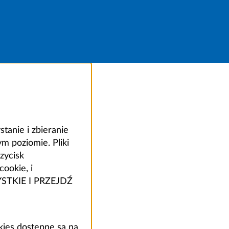
anie i zbieranie
 poziomie. Pliki
zycisk
ookie, i
ZYSTKIE I PRZEJDŹ
kies dostępne są na