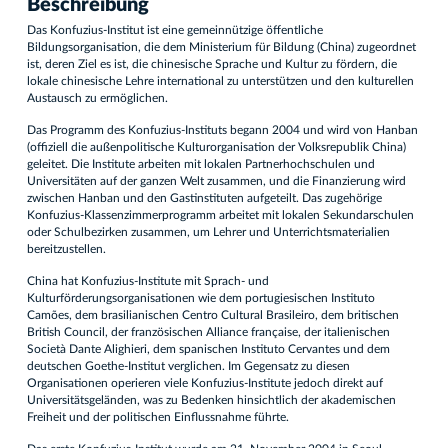
Beschreibung
Das Konfuzius-Institut ist eine gemeinnützige öffentliche
Bildungsorganisation, die dem Ministerium für Bildung (China) zugeordnet
ist, deren Ziel es ist, die chinesische Sprache und Kultur zu fördern, die
lokale chinesische Lehre international zu unterstützen und den kulturellen
Austausch zu ermöglichen.
Das Programm des Konfuzius-Instituts begann 2004 und wird von Hanban
(offiziell die außenpolitische Kulturorganisation der Volksrepublik China)
geleitet. Die Institute arbeiten mit lokalen Partnerhochschulen und
Universitäten auf der ganzen Welt zusammen, und die Finanzierung wird
zwischen Hanban und den Gastinstituten aufgeteilt. Das zugehörige
Konfuzius-Klassenzimmerprogramm arbeitet mit lokalen Sekundarschulen
oder Schulbezirken zusammen, um Lehrer und Unterrichtsmaterialien
bereitzustellen.
China hat Konfuzius-Institute mit Sprach- und
Kulturförderungsorganisationen wie dem portugiesischen Instituto
Camões, dem brasilianischen Centro Cultural Brasileiro, dem britischen
British Council, der französischen Alliance française, der italienischen
Società Dante Alighieri, dem spanischen Instituto Cervantes und dem
deutschen Goethe-Institut verglichen. Im Gegensatz zu diesen
Organisationen operieren viele Konfuzius-Institute jedoch direkt auf
Universitätsgeländen, was zu Bedenken hinsichtlich der akademischen
Freiheit und der politischen Einflussnahme führte.