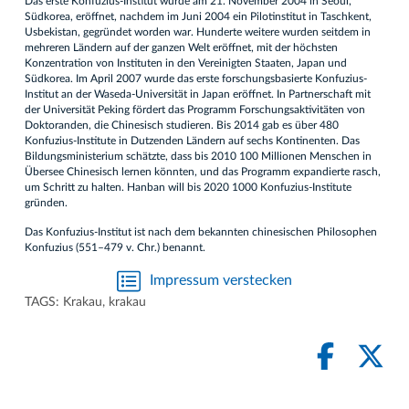
Das erste Konfuzius-Institut wurde am 21. November 2004 in Seoul,
Südkorea, eröffnet, nachdem im Juni 2004 ein Pilotinstitut in Taschkent,
Usbekistan, gegründet worden war. Hunderte weitere wurden seitdem in
mehreren Ländern auf der ganzen Welt eröffnet, mit der höchsten
Konzentration von Instituten in den Vereinigten Staaten, Japan und
Südkorea. Im April 2007 wurde das erste forschungsbasierte Konfuzius-
Institut an der Waseda-Universität in Japan eröffnet. In Partnerschaft mit
der Universität Peking fördert das Programm Forschungsaktivitäten von
Doktoranden, die Chinesisch studieren. Bis 2014 gab es über 480
Konfuzius-Institute in Dutzenden Ländern auf sechs Kontinenten. Das
Bildungsministerium schätzte, dass bis 2010 100 Millionen Menschen in
Übersee Chinesisch lernen könnten, und das Programm expandierte rasch,
um Schritt zu halten. Hanban will bis 2020 1000 Konfuzius-Institute
gründen.
Das Konfuzius-Institut ist nach dem bekannten chinesischen Philosophen
Konfuzius (551–479 v. Chr.) benannt.
Impressum verstecken
TAGS:
Krakau
,
krakau