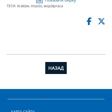
Показати бирку
ТЕГИ:
kraków
,
miasto
,
współpraca
НАЗАД
КАРТА САЙТУ