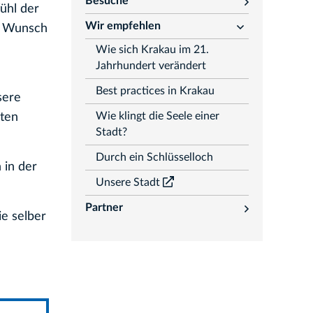
Besuche
rozwiń
ühl der
Wir empfehlen
en Wunsch
rozwiń
Wie sich Krakau im 21.
Jahrhundert verändert
Best practices in Krakau
sere
Wie klingt die Seele einer
sten
Stadt?
Durch ein Schlüsselloch
 in der
Unsere Stadt
Partner
rozwiń
ie selber