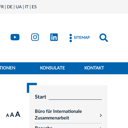
FR
DE
UA
IT
ES
book
Kraków - X
Kraków - YouTube
Kraków - Instagram
Kraków - LinkedIn
SITEMAP
TIONEN
KONSULATE
KONTAKT
Start
Büro für Internationale
A
A
A
rozwiń
Zusammenarbeit