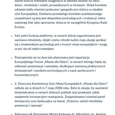
swoim koncie niezwykłe osiągnięcia w zakresie działań na rzecz
dzieci, młodzieży i rodzin prowadzonych w miastach. Skład komitetu
odzwierciedla również społeczne i geograficzne różnice w obrębie
Unii Europejskiej. Działania powstałego komitetu podstawowego
uzupełniane są pracami ekspertów pochodzących z instytucji, które
wspierają Sieć jako sponsorzy; dotyczy to szczególnie Kongresu Rady
Europy.
Sieć pełni funkcję platformy, w ramach której organizowana jest
wymiana młodzieży, dzięki czemu młodzi ludzie maja okazję spotkać
się z rówieśnikami pochodzącymi z innych miast europejskich i mogą
uczyć się od siebie nawzajem.
Przynajmniej raz na dwa lata planowana jest organizacja
Europejskiego Forum „Miasta dla Dzieci", w ramach którego będą się
odbywać prezentacje i warsztaty, skutkujące wymianą praktycznych
doświadczeń i wyników pochodzących z nauk społecznych i
humanistycznych.
2. Doroczna Konferencja Sieci Miast Europejskich „Miasta dla Dzieci"
odbyła się w dniach 6-7 maja 2008 roku. Była to okazja, by wymienić
doświadczenia w ramach dobrych praktyk oraz przekazać sobie
wzajemnie innowacyjne rozwiązania. Zorganizowano również panel
tematyczny oraz dyskusyjny na temat: „Przemoc wśród młodzieży:
prewencja i represja".
Pełnomocnik Prezydenta Miasta Krakowa ds. Młodzieży, ks. Andrzej