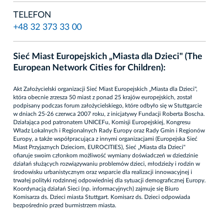
TELEFON
+48 32 373 33 00
Sieć Miast Europejskich „Miasta dla Dzieci" (The
European Network Cities for Children):
Akt Założycielski organizacji Sieć Miast Europejskich „Miasta dla Dzieci",
która obecnie zrzesza 50 miast z ponad 25 krajów europejskich, został
podpisany podczas forum założycielskiego, które odbyło się w Stuttgarcie
w dniach 25-26 czerwca 2007 roku, z inicjatywy Fundacji Roberta Boscha.
Działająca pod patronatem UNICEFu, Komisji Europejskiej, Kongresu
Władz Lokalnych i Regionalnych Rady Europy oraz Rady Gmin i Regionów
Europy, a także współpracująca z innymi organizacjami (Europejska Sieć
Miast Przyjaznych Dzieciom, EUROCITIES), Sieć „Miasta dla Dzieci"
ofiaruje swoim członkom możliwość wymiany doświadczeń w dziedzinie
działań służących rozwiązywaniu problemów dzieci, młodzieży i rodzin w
środowisku urbanistycznym oraz wsparcie dla realizacji innowacyjnej i
trwałej polityki rodzinnej odpowiedniej dla sytuacji demograficznej Europy.
Koordynacją działań Sieci (np. informacyjnych) zajmuje się Biuro
Komisarza ds. Dzieci miasta Stuttgart. Komisarz ds. Dzieci odpowiada
bezpośrednio przed burmistrzem miasta.