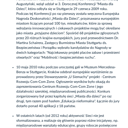
Augustyński, wziął udział w 3. Dorocznej Konferencji "Miasta dla
Dzieci", która odbyła się w Stuttgarcie 29 czerwca 2009 roku.
Podczas tej Konferencji po raz pierwszy została wręczona Europejska
Nagroda Doskonałości „Miasta dla Dzieci", przyznawana europejskim
miastom liczącym ponad 100 tys. mieszkańców, które za sprawą
wdrażania innowacyjnych i ciekawych projektów mogą być określane
jako miasta „przyjazne dzieciom". Spośród 68 projektów zgłoszonych
przez 20 różnych krajów europejskich, jury pod przewodnictwem Dr.
Martina Schairera, Zastępcy Burmistrza Miasta Stuttgartu ds.
Bezpieczeństwa i Porządku wybrało kandydatów do Nagrody w
dwóch kategoriach: "Najciekawszy projekt placów zabaw i przestrzeni
otwartych" oraz "Mobilność i bezpieczeństwo ruchu".
10 maja 2010 roku podczas uroczystej gali w Muzeum Mercedesa-
Benza w Stuttgarcie, Kraków odebrał europejskie wyróżnienie za
prowadzony przez Stowarzyszenie „U Siemachy" projekt - Centrum
Rozwoju Com-Com Zone. Ogłoszenie wyników było okazją do
zaprezentowania Centrum Rozwoju Com-Com Zone i jego
działalności szerokiej, międzynarodowej publiczności. Konkurs
zorganizowany był przez kapitułę sieci „Miasta dla dzieci" po raz
drugi, tym razem pod hasłem „Edukacja nieformalna". Łącznie do jury
dotarło ponad 40 aplikacji z 18 państw.
W ostatnich latach (od 2012 roku) aktywność Sieci nie jest
sformalizowana, a realizuje się głównie poprzez różne inicjatywy, np.
międzynarodowe warsztaty edukacyjne, grupy robocze poświęcone