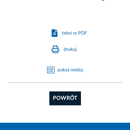
tekst w PDF
drukuj
pokaż metkę
POWRÓT