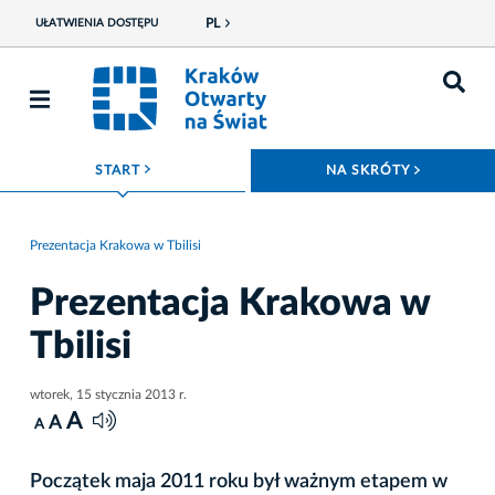
PL
UŁATWIENIA DOSTĘPU
ROZWIŃ MENU
ROZWIŃ
START
NA SKRÓTY
Prezentacja Krakowa w Tbilisi
Prezentacja Krakowa w
Tbilisi
wtorek, 15 stycznia 2013 r.
A
A
A
Początek maja 2011 roku był ważnym etapem w