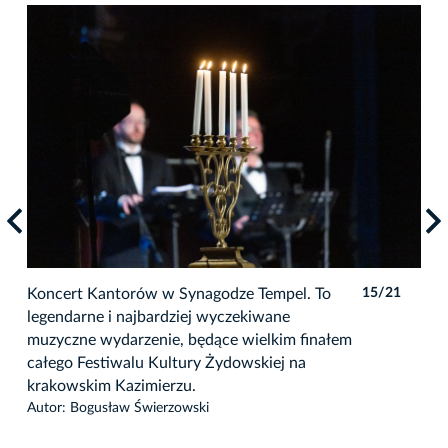
1
Koncert Kantorów w Synagodze Tempel. To
15/21
Kon
legendarne i najbardziej wyczekiwane
leg
muzyczne wydarzenie, będące wielkim finałem
muz
całego Festiwalu Kultury Żydowskiej na
cał
krakowskim Kazimierzu.
kra
Autor: Bogusław Świerzowski
Auto