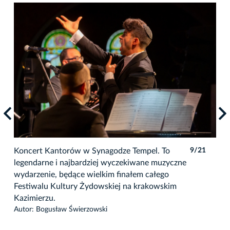
1
Koncert Kantorów w Synagodze Tempel. To
9/21
Kon
legendarne i najbardziej wyczekiwane muzyczne
leg
wydarzenie, będące wielkim finałem całego
muz
Festiwalu Kultury Żydowskiej na krakowskim
cał
Kazimierzu.
kra
Autor: Bogusław Świerzowski
Auto