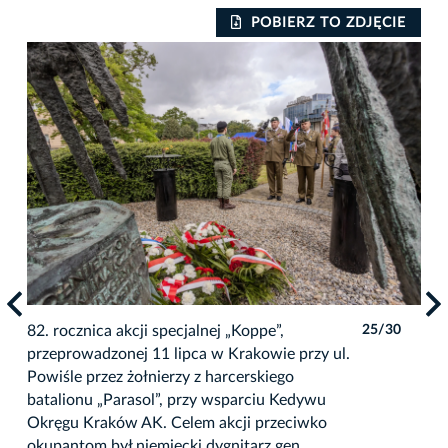
IE
POBIERZ TO ZDJĘCIE
0
82. rocznica akcji specjalnej „Koppe”,
25/30
82.
przeprowadzonej 11 lipca w Krakowie przy ul.
prz
Powiśle przez żołnierzy z harcerskiego
Pow
batalionu „Parasol”, przy wsparciu Kedywu
bat
Okręgu Kraków AK. Celem akcji przeciwko
Okr
okupantom był niemiecki dygnitarz gen.
oku