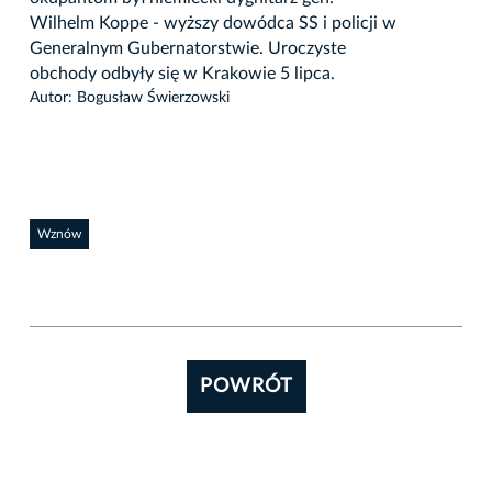
Wilhelm Koppe - wyższy dowódca SS i policji w
Wil
Generalnym Gubernatorstwie. Uroczyste
Gen
obchody odbyły się w Krakowie 5 lipca.
obc
Autor: Bogusław Świerzowski
Auto
Wznów
POWRÓT