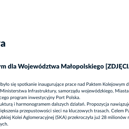
wa
ym dla Województwa Małopolskiego [ZDJĘCI
dbyło się spotkanie inaugurujące prace nad Paktem Kolejowym 
tym Ministerstwa Infrastruktury, samorządu wojewódzkiego, Mia
ącego program inwestycyjny Port Polska.
turą i harmonogramem dalszych działań. Propozycja nawiązuje d
szenia przepustowości sieci na kluczowych trasach. Celem Pak
bkiej Kolei Aglomeracyjnej (SKA) przekroczyła już 28 milionów
wych.