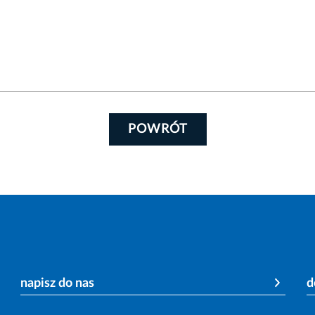
POWRÓT
napisz do nas
d