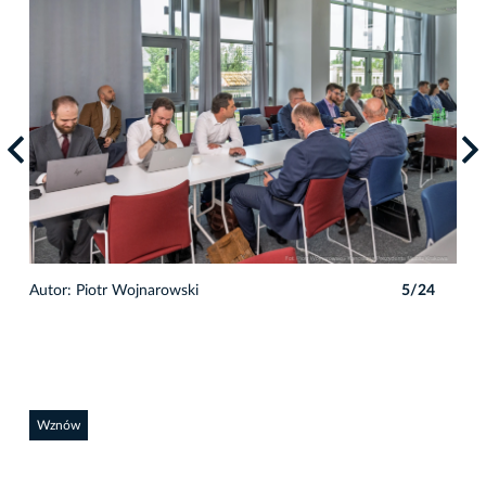
4
Autor: Piotr Wojnarowski
5/24
Auto
Wznów