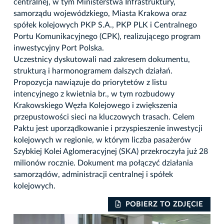
centralnej, w tym Ministerstwa Infrastruktury,
samorządu wojewódzkiego, Miasta Krakowa oraz
spółek kolejowych PKP S.A., PKP PLK i Centralnego
Portu Komunikacyjnego (CPK), realizującego program
inwestycyjny Port Polska.
Uczestnicy dyskutowali nad zakresem dokumentu,
strukturą i harmonogramem dalszych działań.
Propozycja nawiązuje do priorytetów z listu
intencyjnego z kwietnia br., w tym rozbudowy
Krakowskiego Węzła Kolejowego i zwiększenia
przepustowości sieci na kluczowych trasach. Celem
Paktu jest uporządkowanie i przyspieszenie inwestycji
kolejowych w regionie, w którym liczba pasażerów
Szybkiej Kolei Aglomeracyjnej (SKA) przekroczyła już 28
milionów rocznie. Dokument ma połączyć działania
samorządów, administracji centralnej i spółek
kolejowych.
IE
POBIERZ TO ZDJĘCIE