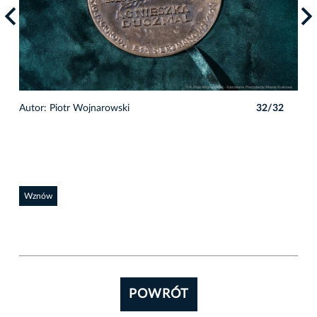
2
Autor: Piotr Wojnarowski
32/32
Auto
Wznów
POWRÓT