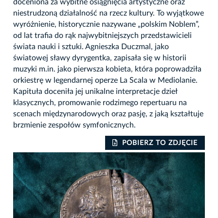
doceniona za wybitne osiągnięcia artystyczne oraz
niestrudzoną działalność na rzecz kultury. To wyjątkowe
wyróżnienie, historycznie nazywane „polskim Noblem”,
od lat trafia do rąk najwybitniejszych przedstawicieli
świata nauki i sztuki. Agnieszka Duczmal, jako
światowej sławy dyrygentka, zapisała się w historii
muzyki m.in. jako pierwsza kobieta, która poprowadziła
orkiestrę w legendarnej operze La Scala w Mediolanie.
Kapituła doceniła jej unikalne interpretacje dzieł
klasycznych, promowanie rodzimego repertuaru na
scenach międzynarodowych oraz pasję, z jaką kształtuje
brzmienie zespołów symfonicznych.
IE
POBIERZ TO ZDJĘCIE