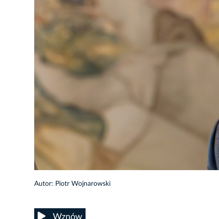
17/32
Autor: Piotr Wojnarowski
Wznów