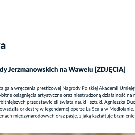
wa
ody Jerzmanowskich na Wawelu [ZDJĘCIA]
 gala wręczenia prestiżowej Nagrody Polskiej Akademii Umieję
itne osiągnięcia artystyczne oraz niestrudzoną działalność na r
bitniejszych przedstawicieli świata nauki i sztuki. Agnieszka Du
rowadziła orkiestrę w legendarnej operze La Scala w Mediolanie. K
nach międzynarodowych oraz pasję, z jaką kształtuje brzmieni