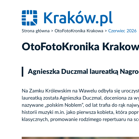
Strona główna
OtoFotoKronika Krakowa
Czerwiec 2026
OtoFotoKronika Krako
Agnieszka Duczmal laureatką Nagr
Na Zamku Królewskim na Wawelu odbyła się uroczysta
laureatką została Agnieszka Duczmal, doceniona za wyb
nazywane „polskim Noblem”, od lat trafia do rąk najwy
historii muzyki m.in. jako pierwsza kobieta, która pop
klasycznych, promowanie rodzimego repertuaru na sce
ZDJĘCIE