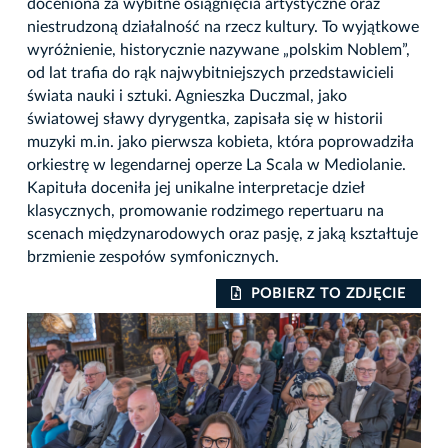
doceniona za wybitne osiągnięcia artystyczne oraz
niestrudzoną działalność na rzecz kultury. To wyjątkowe
wyróżnienie, historycznie nazywane „polskim Noblem”,
od lat trafia do rąk najwybitniejszych przedstawicieli
świata nauki i sztuki. Agnieszka Duczmal, jako
światowej sławy dyrygentka, zapisała się w historii
muzyki m.in. jako pierwsza kobieta, która poprowadziła
orkiestrę w legendarnej operze La Scala w Mediolanie.
Kapituła doceniła jej unikalne interpretacje dzieł
klasycznych, promowanie rodzimego repertuaru na
scenach międzynarodowych oraz pasję, z jaką kształtuje
brzmienie zespołów symfonicznych.
IE
POBIERZ TO ZDJĘCIE