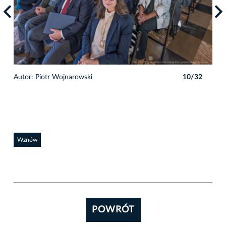
2
Autor: Piotr Wojnarowski
10/32
Auto
Wznów
POWRÓT