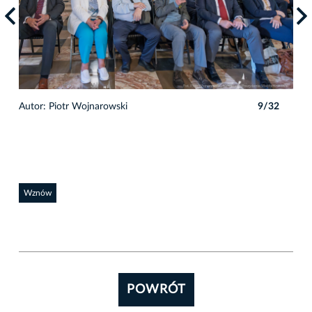
2
Autor: Piotr Wojnarowski
9/32
Auto
Wznów
POWRÓT