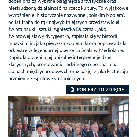
doceniona za wybitne osiągnięcia artystyczne oraz
niestrudzoną działalność na rzecz kultury. To wyjątkowe
wyróżnienie, historycznie nazywane „polskim Noblem”,
od lat trafia do rąk najwybitniejszych przedstawicieli
świata nauki i sztuki. Agnieszka Duczmal, jako
światowej sławy dyrygentka, zapisała się w historii
muzyki m.in. jako pierwsza kobieta, która poprowadziła
orkiestrę w legendarnej operze La Scala w Mediolanie.
Kapituła doceniła jej unikalne interpretacje dzieł
klasycznych, promowanie rodzimego repertuaru na
scenach międzynarodowych oraz pasję, z jaką kształtuje
brzmienie zespołów symfonicznych.
IE
POBIERZ TO ZDJĘCIE