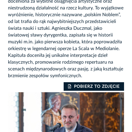
doceniona za wybitne osiągnięcia artystyczne oraz
niestrudzoną działalność na rzecz kultury. To wyjątkowe
wyróżnienie, historycznie nazywane „polskim Noblem”,
od lat trafia do rąk najwybitniejszych przedstawicieli
świata nauki i sztuki. Agnieszka Duczmal, jako
światowej sławy dyrygentka, zapisała się w historii
muzyki m.in. jako pierwsza kobieta, która poprowadziła
orkiestrę w legendarnej operze La Scala w Mediolanie.
Kapituła doceniła jej unikalne interpretacje dzieł
klasycznych, promowanie rodzimego repertuaru na
scenach międzynarodowych oraz pasję, z jaką kształtuje
brzmienie zespołów symfonicznych.
IE
POBIERZ TO ZDJĘCIE