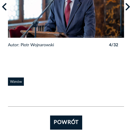
2
Autor: Piotr Wojnarowski
4/32
Auto
Wznów
POWRÓT