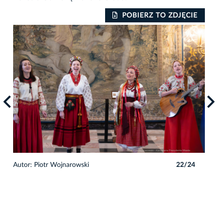
IE
POBIERZ TO ZDJĘCIE
4
Autor: Piotr Wojnarowski
22/24
Auto