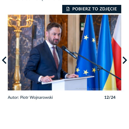
IE
POBIERZ TO ZDJĘCIE
4
Autor: Piotr Wojnarowski
12/24
Auto