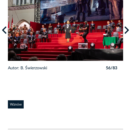
3
Autor: B. Świerzowski
56/83
Auto
Wznów