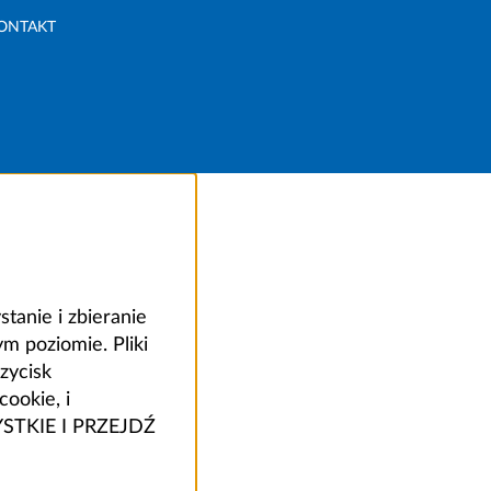
ONTAKT
anie i zbieranie
 poziomie. Pliki
zycisk
ookie, i
ZYSTKIE I PRZEJDŹ