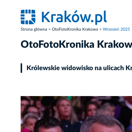
Strona główna
OtoFotoKronika Krakowa
Wrzesień 2025
OtoFotoKronika Krako
Królewskie widowisko na ulicach K
ZDJĘCIE