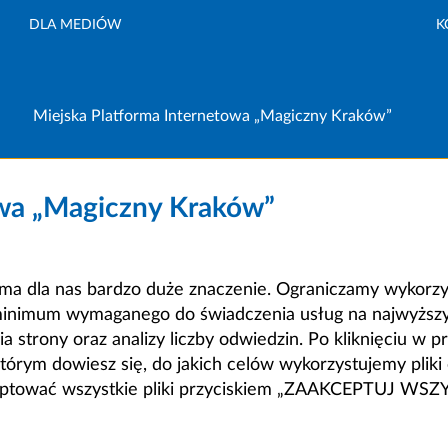
DLA MEDIÓW
K
Miejska Platforma Internetowa „Magiczny Kraków”
owa „Magiczny Kraków”
a dla nas bardzo duże znaczenie. Ograniczamy wykorzyst
minimum wymaganego do świadczenia usług na najwyższym
strony oraz analizy liczby odwiedzin. Po kliknięciu w pr
m dowiesz się, do jakich celów wykorzystujemy pliki c
ceptować wszystkie pliki przyciskiem „ZAAKCEPTUJ WS