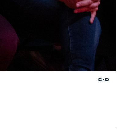
32/83
Autor: B. 