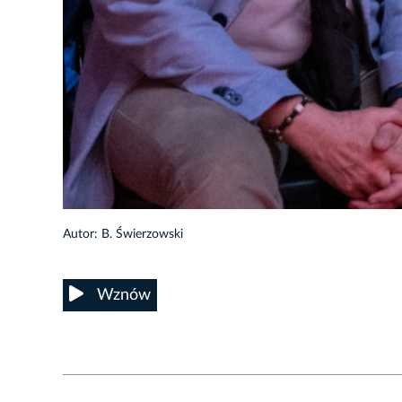
31/83
Autor: B. Świerzowski
Wznów