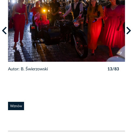
3
Autor: B. Świerzowski
13/83
Auto
Wznów