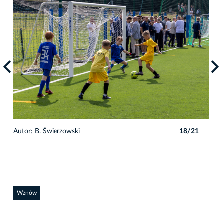
1
Autor: B. Świerzowski
18/21
Auto
Wznów