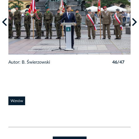
7
Autor: B. Świerzowski
46/47
Auto
Wznów