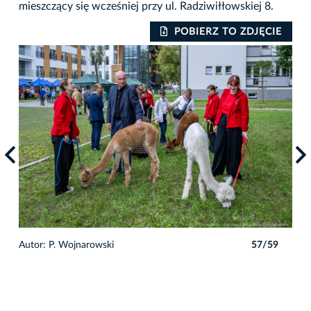
mieszczący się wcześniej przy ul. Radziwiłłowskiej 8.
IE
POBIERZ TO ZDJĘCIE
9
Autor: P. Wojnarowski
57/59
Auto