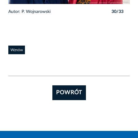
3
Autor: P. Wojnarowski
30/33
Auto
Wznów
POWRÓT