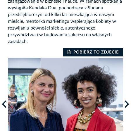
zaangażowanie w biznesie i nauce. W ramach spotkania
wystąpiła Kandaka Dua, pochodząca z Sudanu
przedsiębiorczyni od kilku lat mieszkająca w naszym
mieście, mentorka marketingu wspierająca kobiety w
rozwijaniu pewności siebie, autentycznego
przywództwa i w budowaniu sukcesu na własnych
zasadach.
IE
POBIERZ TO ZDJĘCIE