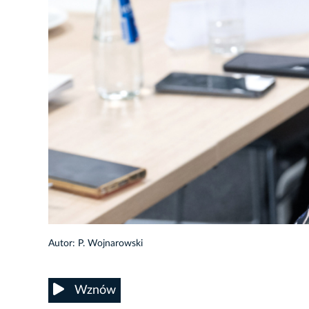
24/33
Autor: P. Wojnarowski
Wznów