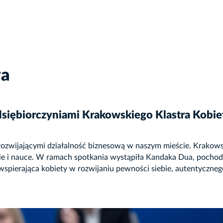
wa
edsiębiorczyniami Krakowskiego Klastra Kobie
 rozwijającymi działalność biznesową w naszym mieście. Krakowsk
ie i nauce. W ramach spotkania wystąpiła Kandaka Dua, pochodz
wspierająca kobiety w rozwijaniu pewności siebie, autentyczn