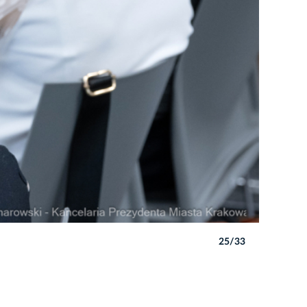
25/33
Autor: P. 