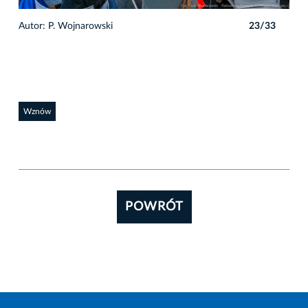
3
Autor: P. Wojnarowski
23/33
Auto
Wznów
POWRÓT