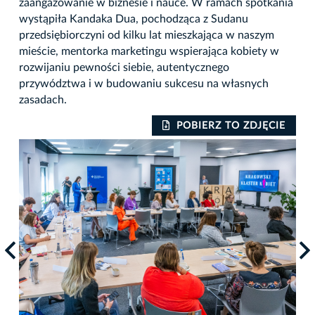
zaangażowanie w biznesie i nauce. W ramach spotkania
wystąpiła Kandaka Dua, pochodząca z Sudanu
przedsiębiorczyni od kilku lat mieszkająca w naszym
mieście, mentorka marketingu wspierająca kobiety w
rozwijaniu pewności siebie, autentycznego
przywództwa i w budowaniu sukcesu na własnych
zasadach.
IE
POBIERZ TO ZDJĘCIE