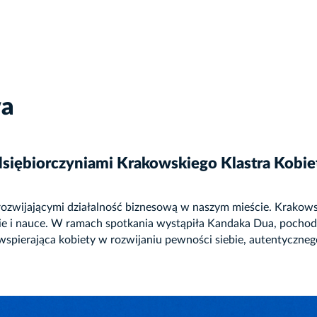
wa
edsiębiorczyniami Krakowskiego Klastra Kobie
 rozwijającymi działalność biznesową w naszym mieście. Krakowsk
ie i nauce. W ramach spotkania wystąpiła Kandaka Dua, pochodz
wspierająca kobiety w rozwijaniu pewności siebie, autentyczn