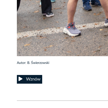
52/60
Autor: B. Świerzowski
Wznów