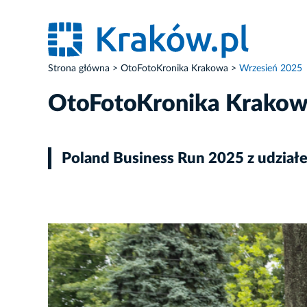
Strona główna
OtoFotoKronika Krakowa
Wrzesień 2025
OtoFotoKronika Krako
Poland Business Run 2025 z udział
ZDJĘCIE