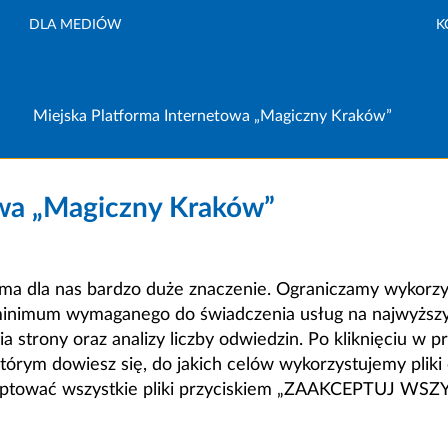
DLA MEDIÓW
K
Miejska Platforma Internetowa „Magiczny Kraków”
owa „Magiczny Kraków”
a dla nas bardzo duże znaczenie. Ograniczamy wykorzyst
minimum wymaganego do świadczenia usług na najwyższym
strony oraz analizy liczby odwiedzin. Po kliknięciu w pr
m dowiesz się, do jakich celów wykorzystujemy pliki c
ceptować wszystkie pliki przyciskiem „ZAAKCEPTUJ WS