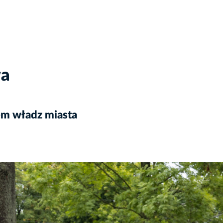
wa
em władz miasta