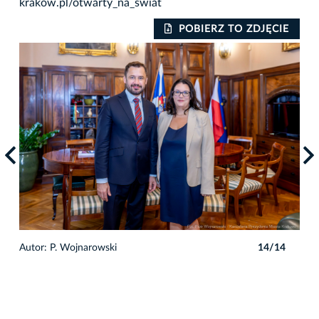
krakow.pl/otwarty_na_swiat
IE
POBIERZ TO ZDJĘCIE
4
Autor: P. Wojnarowski
14/14
Auto