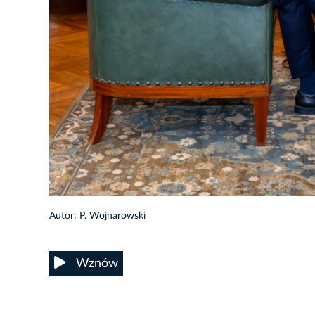
5/14
Autor: P. Wojnarowski
Wznów