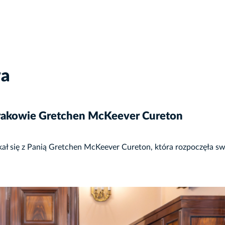
wa
rakowie Gretchen McKeever Cureton
ał się z Panią Gretchen McKeever Cureton, która rozpoczęła s