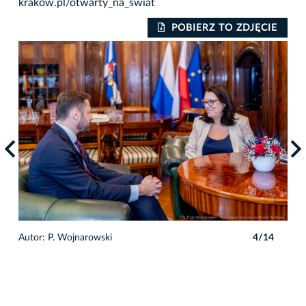
krakow.pl/otwarty_na_swiat
IE
POBIERZ TO ZDJĘCIE
4
Autor: P. Wojnarowski
4/14
Auto