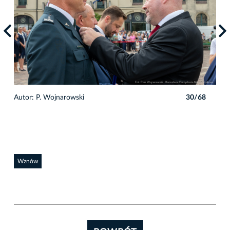
8
Autor: P. Wojnarowski
30/68
Auto
Wznów