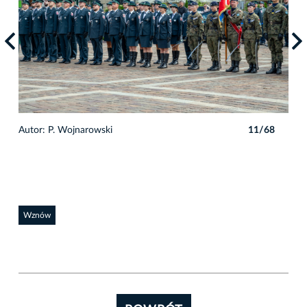
8
Autor: P. Wojnarowski
11/68
Auto
Wznów