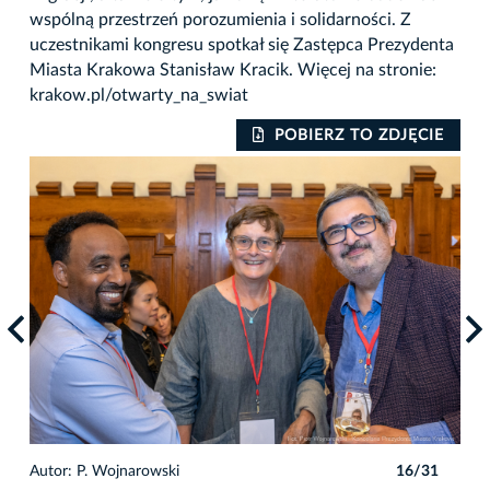
wspólną przestrzeń porozumienia i solidarności. Z
uczestnikami kongresu spotkał się Zastępca Prezydenta
Miasta Krakowa Stanisław Kracik. Więcej na stronie:
krakow.pl/otwarty_na_swiat
IE
POBIERZ TO ZDJĘCIE
1
Autor: P. Wojnarowski
16/31
Auto