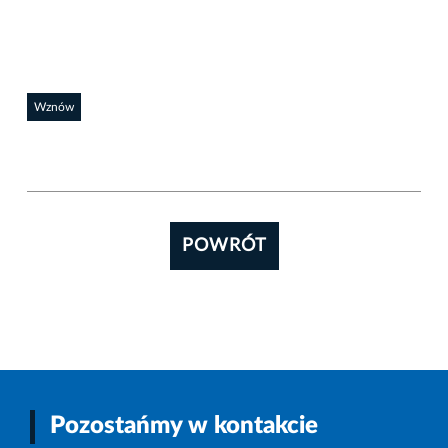
Wznów
POWRÓT
Pozostańmy w kontakcie