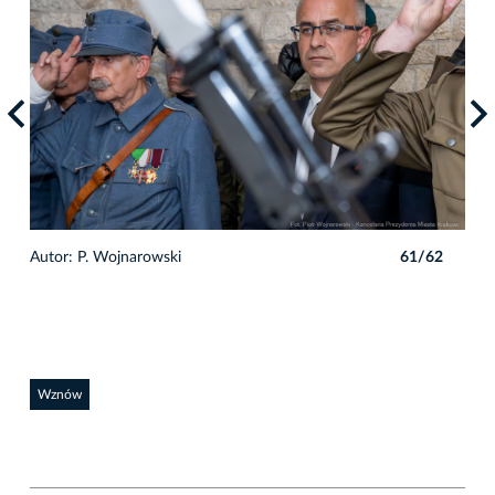
2
Autor: P. Wojnarowski
61/62
Auto
Wznów