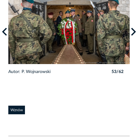
2
Autor: P. Wojnarowski
53/62
Auto
Wznów