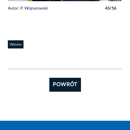
6
Autor: P. Wojnarowski
43/56
Auto
Wznów
POWRÓT