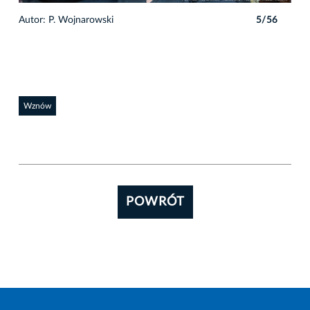
6
Autor: P. Wojnarowski
5/56
Auto
Wznów
POWRÓT