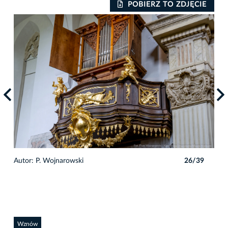
IE
POBIERZ TO ZDJĘCIE
9
Autor: P. Wojnarowski
26/39
Auto
Wznów