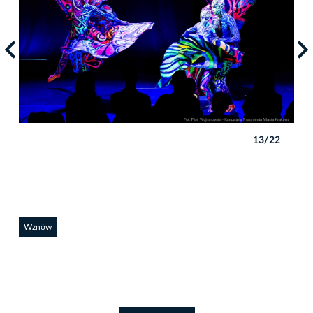
2
13/22
Wznów