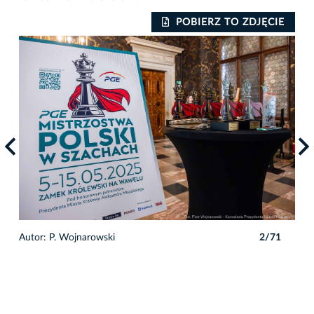
IE
POBIERZ TO ZDJĘCIE
1
Autor: P. Wojnarowski
2/71
Auto