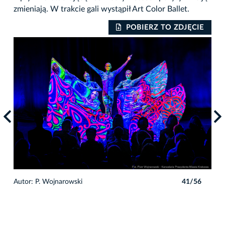
zmieniają. W trakcie gali wystąpił Art Color Ballet.
IE
POBIERZ TO ZDJĘCIE
6
Autor: P. Wojnarowski
41/56
Auto