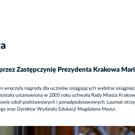
wa
” przez Zastępczynię Prezydenta Krakowa Mar
wręczyła nagrody dla uczniów osiągających wybitne osiągnięcia
 została ustanowiona w 2005 roku uchwałą Rady Miasta Krakow
iowie szkół podstawowych i ponadpodstawowych. Laureat otrzym
yga oraz Dyrektor Wydziału Edukacji Magdalena Mazur.