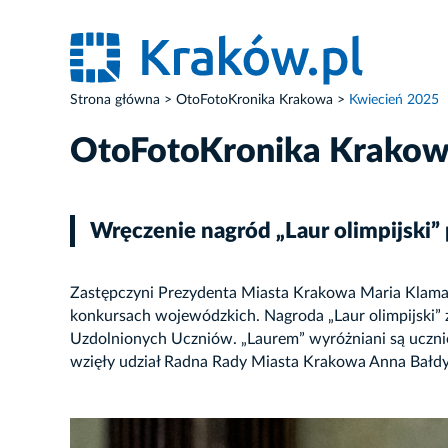
Strona główna
OtoFotoKronika Krakowa
Kwiecień 2025
OtoFotoKronika Krako
Wręczenie nagród „Laur olimpijski
Zastępczyni Prezydenta Miasta Krakowa Maria Klaman 
konkursach wojewódzkich. Nagroda „Laur olimpijski”
Uzdolnionych Uczniów. „Laurem” wyróżniani są uczn
wzięły udział Radna Rady Miasta Krakowa Anna Bałd
ZDJĘCIE