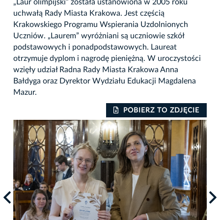
„Laur olimpijski” została ustanowiona w 2005 roku
uchwałą Rady Miasta Krakowa. Jest częścią
Krakowskiego Programu Wspierania Uzdolnionych
Uczniów. „Laurem” wyróżniani są uczniowie szkół
podstawowych i ponadpodstawowych. Laureat
otrzymuje dyplom i nagrodę pieniężną. W uroczystości
wzięły udział Radna Rady Miasta Krakowa Anna
Bałdyga oraz Dyrektor Wydziału Edukacji Magdalena
Mazur.
IE
POBIERZ TO ZDJĘCIE