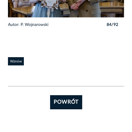
2
Autor: P. Wojnarowski
84/92
Auto
Wznów
POWRÓT