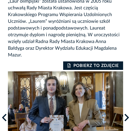
„Laur olimpijski” została ustanowiona w 2005 roku
uchwałą Rady Miasta Krakowa. Jest częścią
Krakowskiego Programu Wspierania Uzdolnionych
Uczniów. „Laurem” wyróżniani są uczniowie szkół
podstawowych i ponadpodstawowych. Laureat
otrzymuje dyplom i nagrodę pieniężną. W uroczystości
wzięły udział Radna Rady Miasta Krakowa Anna
Bałdyga oraz Dyrektor Wydziału Edukacji Magdalena
Mazur.
IE
POBIERZ TO ZDJĘCIE