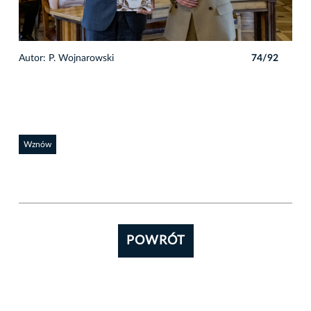
2
Autor: P. Wojnarowski
74/92
Auto
Wznów
POWRÓT