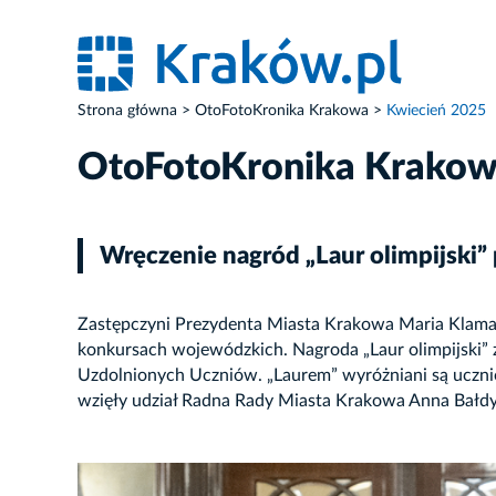
Strona główna
OtoFotoKronika Krakowa
Kwiecień 2025
OtoFotoKronika Krako
Wręczenie nagród „Laur olimpijski
Zastępczyni Prezydenta Miasta Krakowa Maria Klaman 
konkursach wojewódzkich. Nagroda „Laur olimpijski”
Uzdolnionych Uczniów. „Laurem” wyróżniani są uczn
wzięły udział Radna Rady Miasta Krakowa Anna Bałd
ZDJĘCIE