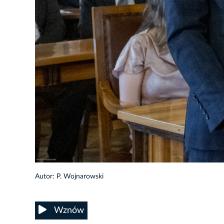
60/92
Autor: P. Wojnarowski
Wznów