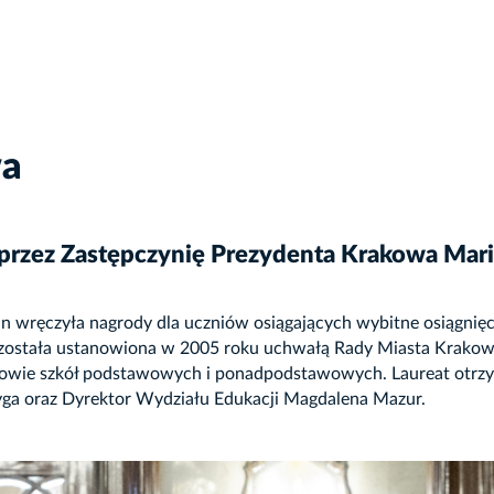
wa
” przez Zastępczynię Prezydenta Krakowa Mar
wręczyła nagrody dla uczniów osiągających wybitne osiągnięcia
 została ustanowiona w 2005 roku uchwałą Rady Miasta Krakow
iowie szkół podstawowych i ponadpodstawowych. Laureat otrzym
yga oraz Dyrektor Wydziału Edukacji Magdalena Mazur.