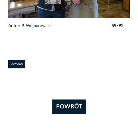
2
Autor: P. Wojnarowski
59/92
Auto
Wznów
POWRÓT