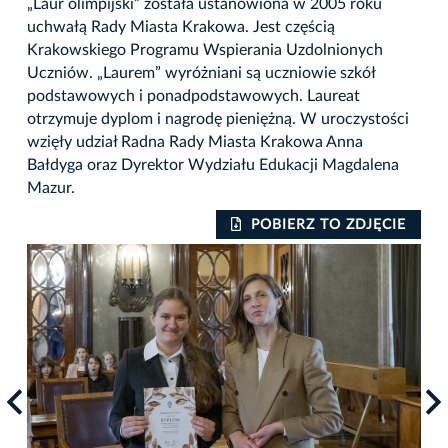
„Laur olimpijski” została ustanowiona w 2005 roku
uchwałą Rady Miasta Krakowa. Jest częścią
Krakowskiego Programu Wspierania Uzdolnionych
Uczniów. „Laurem” wyróżniani są uczniowie szkół
podstawowych i ponadpodstawowych. Laureat
otrzymuje dyplom i nagrodę pieniężną. W uroczystości
wzięły udział Radna Rady Miasta Krakowa Anna
Bałdyga oraz Dyrektor Wydziału Edukacji Magdalena
Mazur.
IE
POBIERZ TO ZDJĘCIE